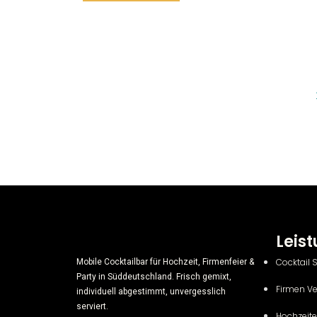
Leis
Cocktail 
Mobile Cocktailbar für Hochzeit, Firmenfeier &
Party in Süddeutschland. Frisch gemixt,
Firmen V
individuell abgestimmt, unvergesslich
serviert.
Hochzeit