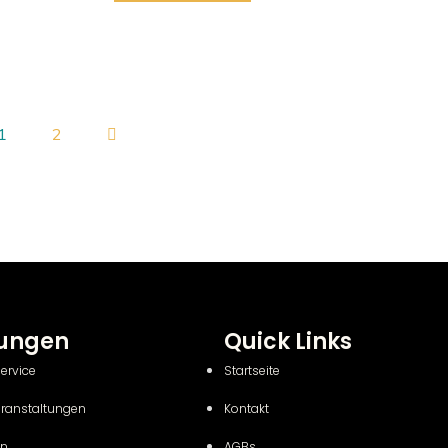
1
2
tungen
Quick Links
Service
Startseite
eranstaltungen
Kontakt
en
AGBs