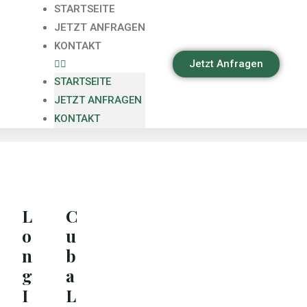
STARTSEITE
JETZT ANFRAGEN
KONTAKT
Jetzt Anfragen
STARTSEITE
JETZT ANFRAGEN
KONTAKT
L
C
o
u
n
b
g
a
I
L