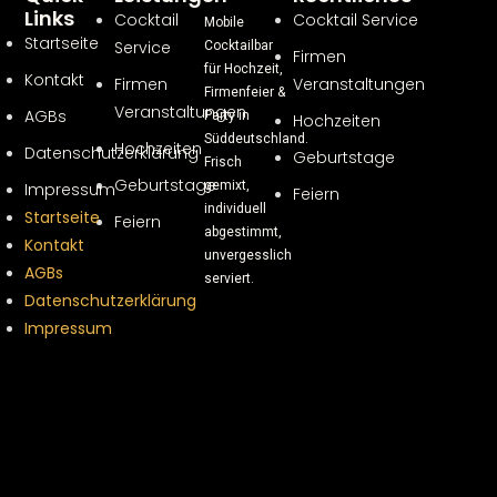
Links
Cocktail
Cocktail Service
Mobile
Startseite
Service
Cocktailbar
Firmen
für Hochzeit,
Kontakt
Firmen
Veranstaltungen
Firmenfeier &
Veranstaltungen
AGBs
Party in
Hochzeiten
Süddeutschland.
Hochzeiten
Datenschutzerklärung
Geburtstage
Frisch
Geburtstage
gemixt,
Impressum
Feiern
individuell
Startseite
Feiern
abgestimmt,
Kontakt
unvergesslich
AGBs
serviert.
Datenschutzerklärung
Impressum