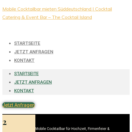
Zum
Mobile Cocktailbar mieten Süddeutschland | Cocktail
Inhalt
Catering & Event Bar – The Cocktail Island
springen
STARTSEITE
JETZT ANFRAGEN
KONTAKT
STARTSEITE
JETZT ANFRAGEN
KONTAKT
Jetzt Anfragen
2
Mobile Cocktailbar für Hochzeit, Firmenfeier &