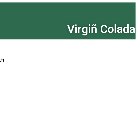
Virgiñ Colada
ch