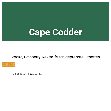
Zum
Inhalt
springen
Cape Codder
Vodka, Cranberry Nektar, frisch gepresste Limetten
Zurück
* enthält Säfte, 11 Säuerungsmittel